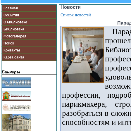
Новости
Главная
Список новостей
События
О библиотеке
Парад
Библиотека
Парад 
Фотогалерея
проше
Поиск
Библио
Контакты
профес
Карта сайта
профес
Баннеры
удовол
возмо
профессии, подро
парикмахера, стр
разобраться в слож
способностям и ин