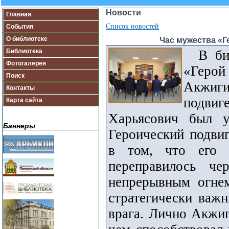
Новости
Главная
Список новостей
События
О библиотеке
Час мужества «Г
Библиотека
В библ
Фотогалерея
«Геро
Поиск
Акжиги
Контакты
подви
Карта сайта
Харьясович был у
Баннеры
Героический подви
в том, что его 
переправилось ч
непрерывным огне
стратегически важ
врага. Лично Акжи