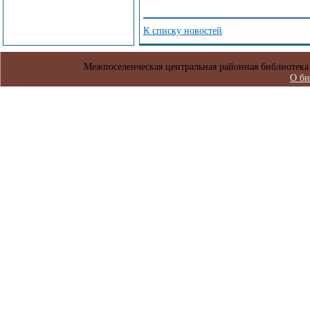
К списку новостей
Межпоселенческая центральная районная библиотека 
О би