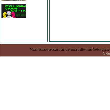
Межпоселенческая центральная районная библиотека 
О би