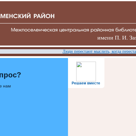
Люди перестают мыслить, когда перестаю
опрос?
Решаем вместе
е нам