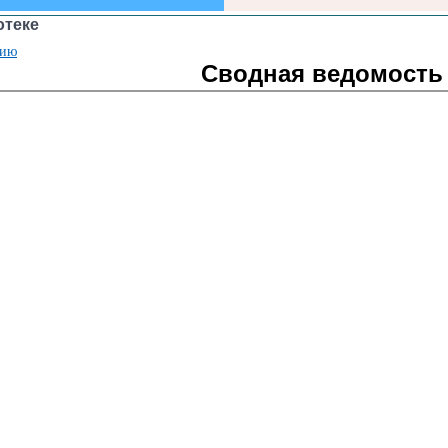
отеке
нию
Сводная ведомость