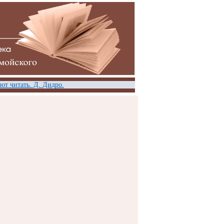
т читать. Д. Дидро.