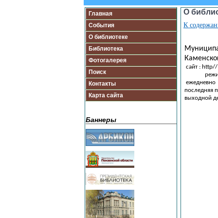
О библи
Главная
К содержа
События
О библиотеке
Муниципа
Библиотека
Каменско
Фотогалерея
сайт : http/
Поиск
режи
ежедневно
Контакты
последняя п
Карта сайта
выходной д
Баннеры