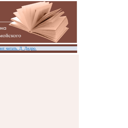
т читать. Д. Дидро.