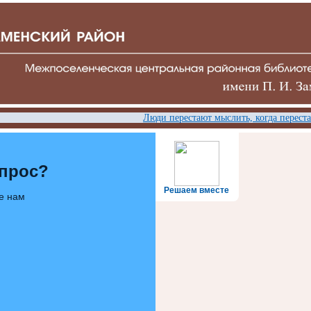
Люди перестают мыслить, когда перестаю
опрос?
Решаем вместе
е нам