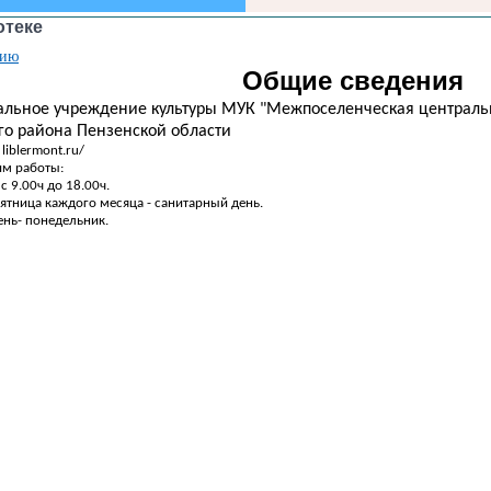
отеке
нию
Общие сведения
льное учреждение культуры МУК "Межпоселенческая централь
го района Пензенской области
/ liblermont.ru/
м работы:
с 9.00ч до 18.00ч.
ятница каждого месяца - санитарный день.
ень- понедельник.